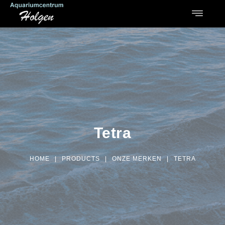
Tetra
HOME
|
PRODUCTS
|
ONZE MERKEN
|
TETRA