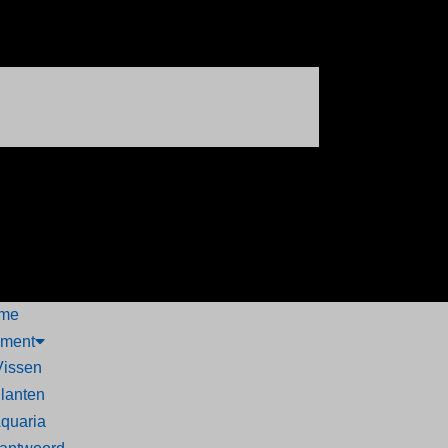
me
iment
Vissen
lanten
quaria