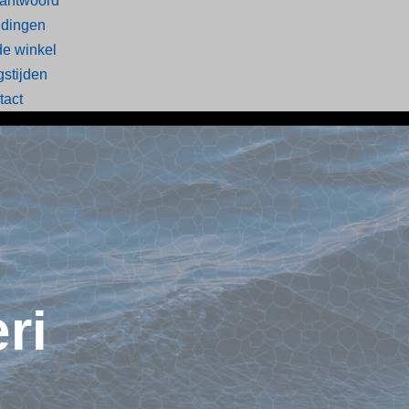
 antwoord
idingen
 de winkel
stijden
tact
ri