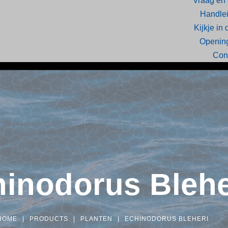
Vraag en
Handle
Kijkje in
Opening
Con
inodorus Blehe
HOME
|
PRODUCTS
|
PLANTEN
|
ECHINODORUS BLEHERI