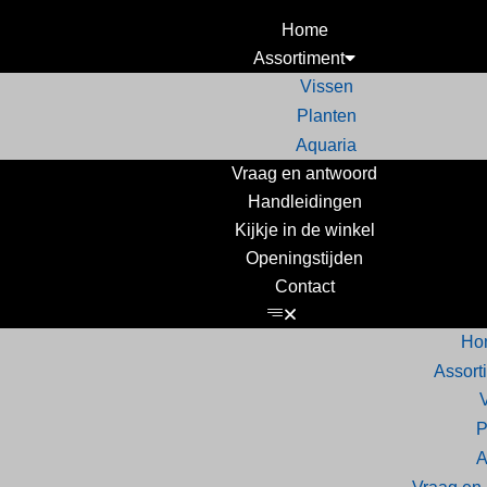
Home
Assortiment
Vissen
Planten
Aquaria
Vraag en antwoord
Handleidingen
Kijkje in de winkel
Openingstijden
Contact
Ho
Assort
P
A