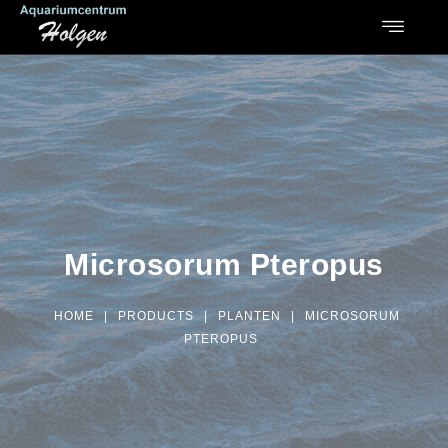
Microsorum Pteropus
HOME
|
PRODUCTS
|
PLANTEN
|
MICROSORUM
PTEROPUS