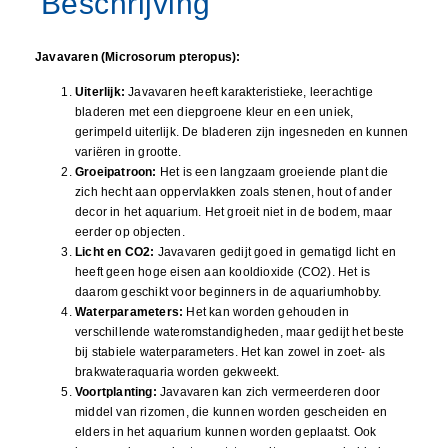
Javavaren (Microsorum pteropus):
Uiterlijk:
Javavaren heeft karakteristieke, leerachtige
bladeren met een diepgroene kleur en een uniek,
gerimpeld uiterlijk. De bladeren zijn ingesneden en kunnen
variëren in grootte.
Groeipatroon:
Het is een langzaam groeiende plant die
zich hecht aan oppervlakken zoals stenen, hout of ander
decor in het aquarium. Het groeit niet in de bodem, maar
eerder op objecten.
Licht en CO2:
Javavaren gedijt goed in gematigd licht en
heeft geen hoge eisen aan kooldioxide (CO2). Het is
daarom geschikt voor beginners in de aquariumhobby.
Waterparameters:
Het kan worden gehouden in
verschillende wateromstandigheden, maar gedijt het beste
bij stabiele waterparameters. Het kan zowel in zoet- als
brakwateraquaria worden gekweekt.
Voortplanting:
Javavaren kan zich vermeerderen door
middel van rizomen, die kunnen worden gescheiden en
elders in het aquarium kunnen worden geplaatst. Ook