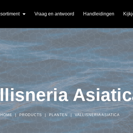
sortiment
Vraag en antwoord
Handleidingen
Kijk
llisneria Asiati
HOME
|
PRODUCTS
|
PLANTEN
|
VALLISNERIA ASIATICA