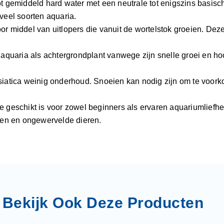
t gemiddeld hard water met een neutrale tot enigszins basisc
veel soorten aquaria.
door middel van uitlopers die vanuit de wortelstok groeien. D
 aquaria als achtergrondplant vanwege zijn snelle groei en ho
siatica weinig onderhoud. Snoeien kan nodig zijn om te voork
ie geschikt is voor zowel beginners als ervaren aquariumliefhe
sen en ongewervelde dieren.