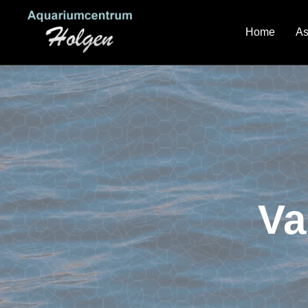
Home
As
Va