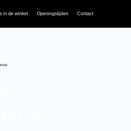
je in de winkel
Openingstijden
Contact
erus
us
pterus