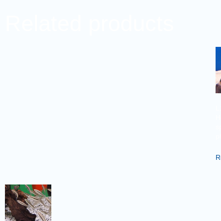
Related products
L
H
s
p
R