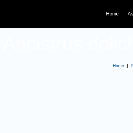
Home
As
Ancistrus doli
Home
|