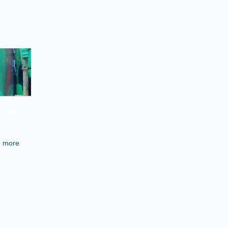
inclus
s
 more