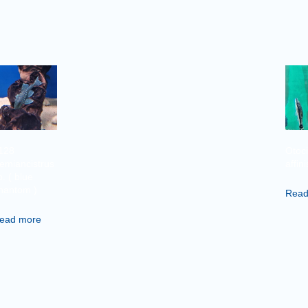
128
Otoc
emiancistrus
affini
p. ( blue
hantom )
Read
ead more