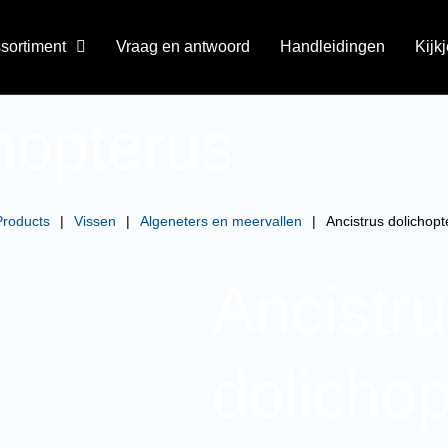
sortiment
Vraag en antwoord
Handleidingen
Kijk
chopterus
Products
|
Vissen
|
Algeneters en meervallen
|
Ancistrus dolichopt
Ancistr
dolicho