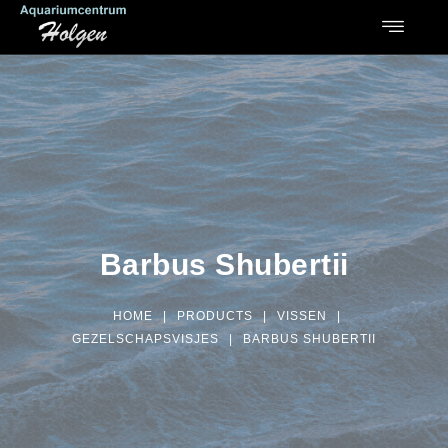
Barbus Shubertii
HOME
|
PRODUCTS
|
VISSEN
|
GEZELSCHAPSVISJES
|
BARBUS SHUBERTII