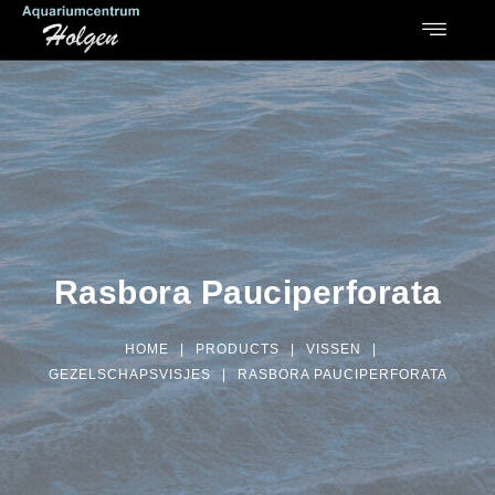
Rasbora Pauciperforata
HOME
|
PRODUCTS
|
VISSEN
|
GEZELSCHAPSVISJES
|
RASBORA PAUCIPERFORATA